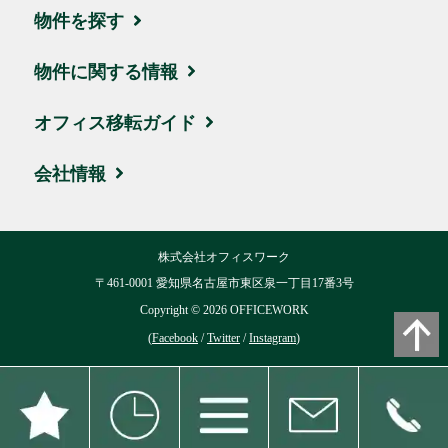
物件を探す
エリア・住所から探す
物件に関する情報
駅名・沿線から探す
ブログ
オフィス移転ガイド
地図から探す
取引実績・お客様の声
お引越しの流れ
会社情報
新着物件
ビルオーナー様サポート
賃料相場
会社概要
株式会社オフィスワーク
ハイグレード物件
移転費用について
交通アクセス
〒461-0001 愛知県名古屋市東区泉一丁目17番3号
お気に入り
Copyright ©
2026
OFFICEWORK
用語集
リクルート
(
Facebook
/
Twitter
/
Instagram
)
閲覧履歴
よくある質問
ブログ
個人情報保護方針