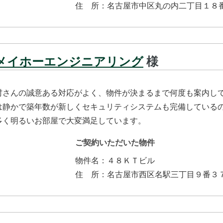
住所
：
名古屋市中区丸の内二丁目１８
メイホーエンジニアリング
様
村さんの誠意ある対応がよく、物件が決まるまで何度も案内して
は静かで築年数が新しくセキュリティシステムも完備している
多く明るいお部屋で大変満足しています。
ご契約いただいた物件
物件名：
４８ＫＴビル
住所
：
名古屋市西区名駅三丁目９番３