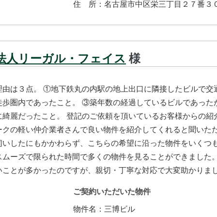
住所
：
名古屋市中区栄三丁目２７番３
法人リーガル・フェイス
様
理由は３点。 ①地下鉄丸の内駅の地上出口に隣接したビルで交
徒歩圏内であったこと。 ③築年数の経過しているビルであった
に綺麗だったこと。 登記のご依頼を頂いているお客様からの紹
ークの軽い仲介業者さんで良い物件を紹介してくれると聞いたた
伺いしたにもかかわらず、こちらの希望に沿った物件をいくつ
スムーズで限られた時間で多くの物件を見ることができました
いことが多かったのですが、親切・丁寧な対応で大変助かりま
ご契約いただいた物件
物件名：
三博ビル