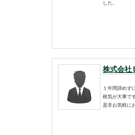
した。
株式会社Ｂr
１年間諦めず
根気が大事で
是非お気軽に