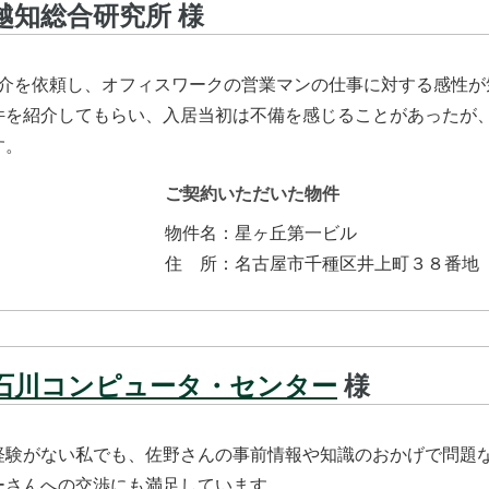
越知総合研究所
様
仲介を依頼し、オフィスワークの営業マンの仕事に対する感性が
件を紹介してもらい、入居当初は不備を感じることがあったが
す。
ご契約いただいた物件
物件名：
星ヶ丘第一ビル
住所
：
名古屋市千種区井上町３８番地
石川コンピュータ・センター
様
経験がない私でも、佐野さんの事前情報や知識のおかげで問題
ーさんへの交渉にも満足しています。