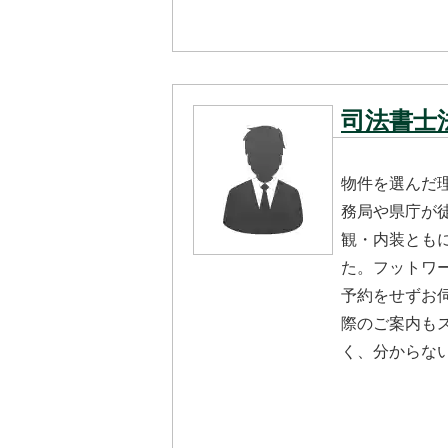
司法書士
物件を選んだ
務局や県庁が
観・内装とも
た。フットワ
予約をせずお
際のご案内も
く、分からな