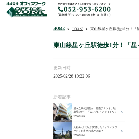
HOME
ブログ
東山線星ヶ丘駅徒歩1分！「
東山線星ヶ丘駅徒歩1分！「星
更新日時
2025/02/28 19:22:06
新着記事
星ヶ丘駅徒歩圏内 路面テナント、駐
車場1台可 「エンプレイスメイトウ」
2026/08/05
入社6ヶ月の私が実感した「オフィスワ
ーク」の本当の強みとは？
2026/08/04