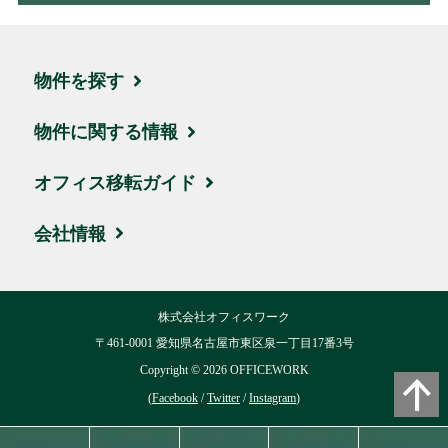
物件を探す
エリア・住所から探す
物件に関する情報
駅名・沿線から探す
ブログ
オフィス移転ガイド
地図から探す
取引実績・お客様の声
お引越しの流れ
会社情報
新着物件
ビルオーナー様サポート
賃料相場
会社概要
株式会社オフィスワーク
ハイグレード物件
移転費用について
交通アクセス
〒461-0001 愛知県名古屋市東区泉一丁目17番3号
お気に入り
Copyright ©
2026
OFFICEWORK
用語集
リクルート
(
Facebook
/
Twitter
/
Instagram
)
閲覧履歴
よくある質問
ブログ