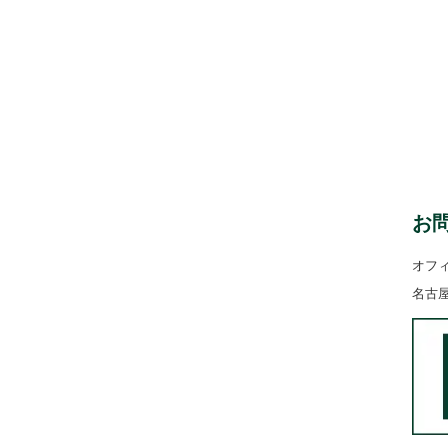
お
オフ
名古