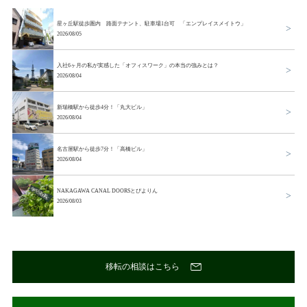
星ヶ丘駅徒歩圏内 路面テナント、駐車場1台可 「エンプレイスメイトウ」
2026/08/05
入社6ヶ月の私が実感した「オフィスワーク」の本当の強みとは？
2026/08/04
新瑞橋駅から徒歩4分！「丸大ビル」
2026/08/04
名古屋駅から徒歩7分！「高橋ビル」
2026/08/04
NAKAGAWA CANAL DOORSとぴよりん
2026/08/03
移転の相談はこちら