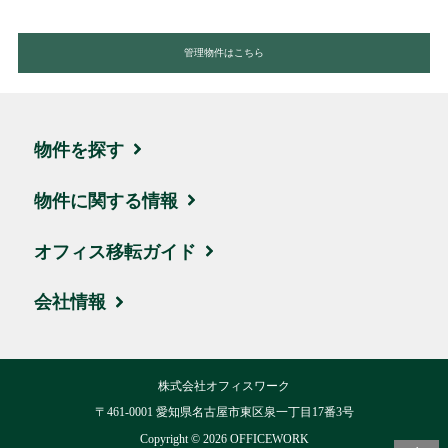
管理物件はこちら
物件を探す
エリア・住所から探す
物件に関する情報
駅名・沿線から探す
ブログ
オフィス移転ガイド
地図から探す
取引実績・お客様の声
お引越しの流れ
会社情報
新着物件
ビルオーナー様サポート
賃料相場
会社概要
株式会社オフィスワーク
ハイグレード物件
移転費用について
交通アクセス
〒461-0001 愛知県名古屋市東区泉一丁目17番3号
お気に入り
Copyright ©
2026
OFFICEWORK
用語集
リクルート