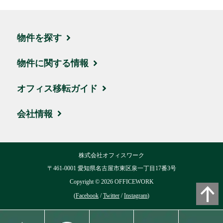
物件を探す
エリア・住所から探す
物件に関する情報
駅名・沿線から探す
ブログ
オフィス移転ガイド
地図から探す
取引実績・お客様の声
お引越しの流れ
会社情報
新着物件
ビルオーナー様サポート
賃料相場
会社概要
株式会社オフィスワーク
ハイグレード物件
移転費用について
交通アクセス
〒461-0001 愛知県名古屋市東区泉一丁目17番3号
お気に入り
Copyright ©
2026
OFFICEWORK
用語集
リクルート
(
Facebook
/
Twitter
/
Instagram
)
閲覧履歴
よくある質問
ブログ