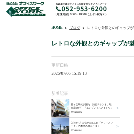
HOME
ブログ
レトロな外観とのギャップが
レトロな外観とのギャップが
更新日時
2026/07/06 15:19:13
新着記事
星ヶ丘駅徒歩圏内 路面テナント、駐
車場1台可 「エンプレイスメイトウ」
2026/08/05
入社6ヶ月の私が実感した「オフィスワ
ーク」の本当の強みとは？
2026/08/04