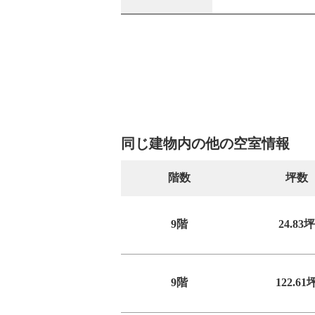
同じ建物内の他の空室情報
階数
坪数
9階
24.83坪
9階
122.61