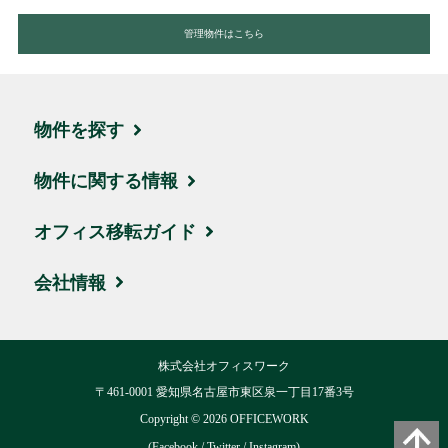
管理物件はこちら
物件を探す
エリア・住所から探す
物件に関する情報
駅名・沿線から探す
ブログ
オフィス移転ガイド
地図から探す
取引実績・お客様の声
お引越しの流れ
会社情報
新着物件
ビルオーナー様サポート
賃料相場
会社概要
株式会社オフィスワーク
ハイグレード物件
移転費用について
交通アクセス
〒461-0001 愛知県名古屋市東区泉一丁目17番3号
お気に入り
Copyright ©
2026
OFFICEWORK
用語集
リクルート
(
Facebook
/
Twitter
/
Instagram
)