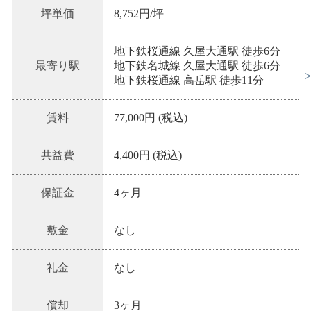
坪単価
8,752
円/坪
地下鉄桜通線 久屋大通駅 徒歩6分
最寄り駅
地下鉄名城線 久屋大通駅 徒歩6分
地下鉄桜通線 高岳駅 徒歩11分
賃料
77,000円 (税込)
共益費
4,400円 (税込)
保証金
4ヶ月
敷金
なし
礼金
なし
償却
3ヶ月