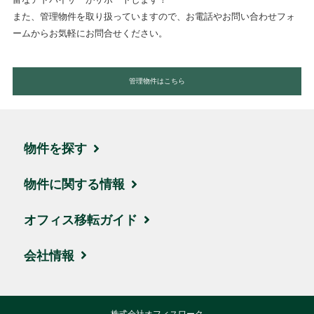
また、管理物件を取り扱っていますので、お電話やお問い合わせフォ
ームからお気軽にお問合せください。
管理物件はこちら
物件を探す
エリア・住所から探す
物件に関する情報
駅名・沿線から探す
ブログ
オフィス移転ガイド
地図から探す
取引実績・お客様の声
お引越しの流れ
会社情報
新着物件
ビルオーナー様サポート
賃料相場
会社概要