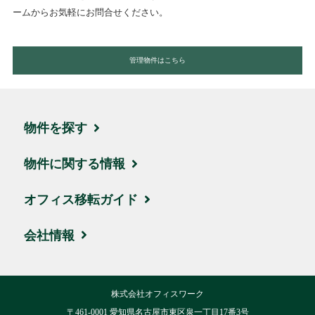
ームからお気軽にお問合せください。
管理物件はこちら
物件を探す
エリア・住所から探す
物件に関する情報
駅名・沿線から探す
ブログ
オフィス移転ガイド
地図から探す
取引実績・お客様の声
お引越しの流れ
会社情報
新着物件
ビルオーナー様サポート
賃料相場
会社概要
株式会社オフィスワーク
ハイグレード物件
移転費用について
交通アクセス
〒461-0001 愛知県名古屋市東区泉一丁目17番3号