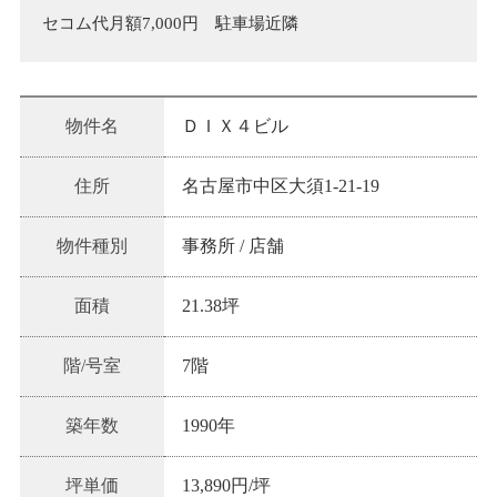
セコム代月額7,000円　駐車場近隣
物件名
ＤＩＸ４ビル
住所
名古屋市中区大須1-21-19
物件種別
事務所 / 店舗
面積
21.38坪
階/号室
7階
築年数
1990
年
坪単価
13,890
円/坪