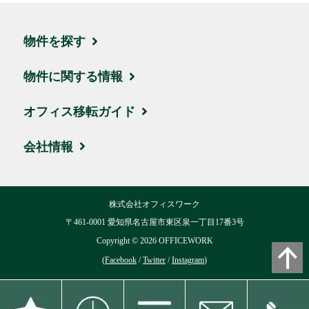
物件を探す
エリア・住所から探す
物件に関する情報
駅名・沿線から探す
ブログ
オフィス移転ガイド
地図から探す
取引実績・お客様の声
お引越しの流れ
会社情報
新着物件
ビルオーナー様サポート
賃料相場
会社概要
株式会社オフィスワーク
ハイグレード物件
移転費用について
交通アクセス
〒461-0001 愛知県名古屋市東区泉一丁目17番3号
お気に入り
Copyright ©
2026
OFFICEWORK
用語集
リクルート
(
Facebook
/
Twitter
/
Instagram
)
閲覧履歴
よくある質問
ブログ