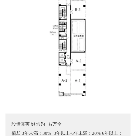
設備充実 ｾｷｭﾘﾃｨｰも万全

償却 3年未満：30%  3年以上-6年未満：20% 6年以上：