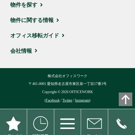
物件を探す
エリア・住所から探す
物件に関する情報
駅名・沿線から探す
ブログ
オフィス移転ガイド
地図から探す
取引実績・お客様の声
お引越しの流れ
会社情報
新着物件
ビルオーナー様サポート
賃料相場
会社概要
株式会社オフィスワーク
ハイグレード物件
移転費用について
交通アクセス
〒461-0001 愛知県名古屋市東区泉一丁目17番3号
お気に入り
Copyright ©
2026
OFFICEWORK
用語集
リクルート
(
Facebook
/
Twitter
/
Instagram
)
閲覧履歴
よくある質問
ブログ
個人情報保護方針