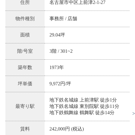
住所
名古屋市中区上前津2-1-27
物件種別
事務所 / 店舗
面積
29.04坪
階/号室
3階
/
301~2
築年数
1973
年
坪単価
9,972
円/坪
地下鉄名城線 上前津駅 徒歩1分
最寄り駅
地下鉄名城線 東別院駅 徒歩11分
地下鉄鶴舞線 鶴舞駅 徒歩14分
賃料
242,000円 (税込)