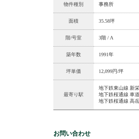
物件種別
事務所
面積
35.58坪
階/号室
3階
/
A
築年数
1991
年
坪単価
12,099
円/坪
地下鉄東山線 新栄
最寄り駅
地下鉄桜通線 車道
地下鉄桜通線 高岳
お問い合わせ