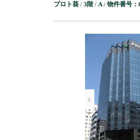
プロト葵
/
3階
/
A
/
物件番号：01