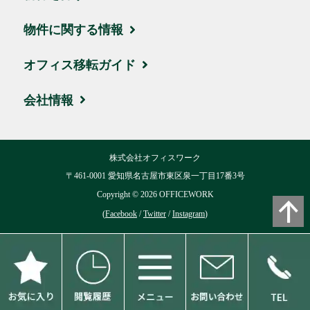
エリア・住所から探す
物件に関する情報
駅名・沿線から探す
ブログ
オフィス移転ガイド
地図から探す
取引実績・お客様の声
お引越しの流れ
会社情報
新着物件
ビルオーナー様サポート
賃料相場
会社概要
株式会社オフィスワーク
ハイグレード物件
移転費用について
交通アクセス
〒461-0001 愛知県名古屋市東区泉一丁目17番3号
お気に入り
Copyright ©
2026
OFFICEWORK
用語集
リクルート
(
Facebook
/
Twitter
/
Instagram
)
閲覧履歴
よくある質問
ブログ
個人情報保護方針
お問い合わせ