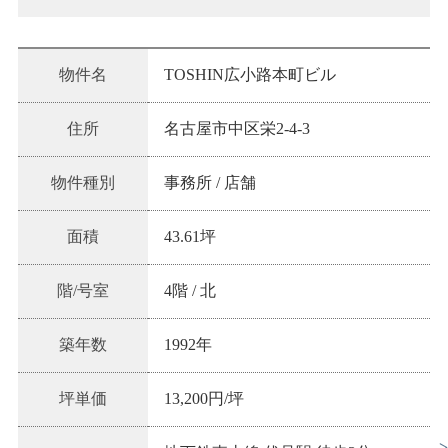
物件名
TOSHIN広小路本町ビル
住所
名古屋市中区栄2-4-3
物件種別
事務所 / 店舗
面積
43.61坪
階/号室
4階
/
北
築年数
1992
年
坪単価
13,200
円/坪