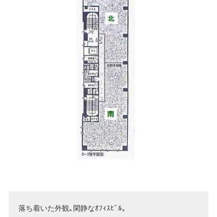
落ち着いた外観｡閑静なｵﾌｨｽﾋﾞﾙ｡