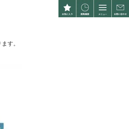
。
ります。