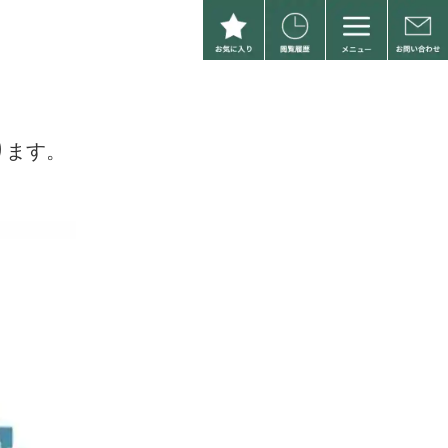
。
ります。