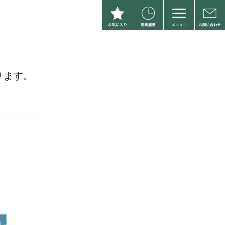
。
ります。