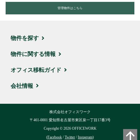
管理物件はこちら
物件を探す
エリア・住所から探す
物件に関する情報
駅名・沿線から探す
ブログ
オフィス移転ガイド
地図から探す
取引実績・お客様の声
お引越しの流れ
会社情報
新着物件
ビルオーナー様サポート
賃料相場
会社概要
株式会社オフィスワーク
ハイグレード物件
移転費用について
交通アクセス
〒461-0001 愛知県名古屋市東区泉一丁目17番3号
お気に入り
Copyright ©
2026
OFFICEWORK
用語集
リクルート
(
Facebook
/
Twitter
/
Instagram
)