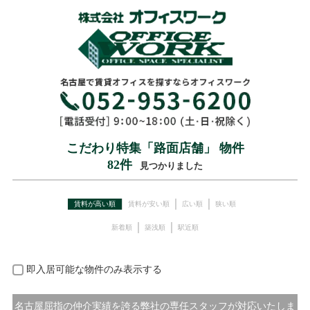
こだわり特集「路面店舗」 物件
82
件
見つかりました
賃料が高い順
賃料が安い順
広い順
狭い順
新着順
築浅順
駅近順
即入居可能な物件のみ表示する
名古屋屈指の仲介実績を誇る弊社の専任スタッフが対応いたしま