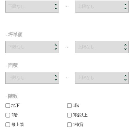
～
- 坪単価
～
- 面積
～
- 階数
地下
1階
2階
3階以上
最上階
1棟貸