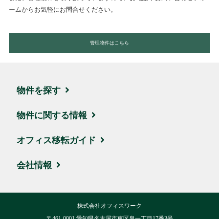
ームからお気軽にお問合せください。
管理物件はこちら
物件を探す
エリア・住所から探す
物件に関する情報
駅名・沿線から探す
ブログ
オフィス移転ガイド
地図から探す
取引実績・お客様の声
お引越しの流れ
会社情報
新着物件
ビルオーナー様サポート
賃料相場
会社概要
株式会社オフィスワーク
ハイグレード物件
移転費用について
交通アクセス
〒461-0001 愛知県名古屋市東区泉一丁目17番3号