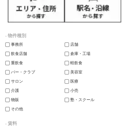
- 物件種別
事務所
店舗
飲食店舗
倉庫・工場
重飲食
軽飲食
バー・クラブ
美容室
サロン
医療
介護
小売
物販
塾・スクール
その他
- 賃料