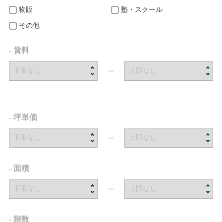
物販
塾・スクール
その他
- 賃料
～
- 坪単価
～
- 面積
～
- 階数