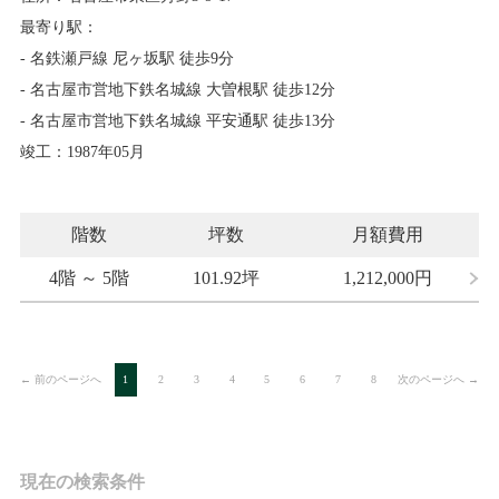
最寄り駅：
- 名鉄瀬戸線 尼ヶ坂駅 徒歩9分
- 名古屋市営地下鉄名城線 大曽根駅 徒歩12分
- 名古屋市営地下鉄名城線 平安通駅 徒歩13分
竣工：1987年05月
階数
坪数
月額費用
4階 ～ 5階
101.92坪
1,212,000
円
← 前のページへ
次のページへ →
1
2
3
4
5
6
7
8
現在の検索条件