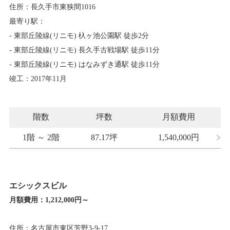
住所：長久手市東狭間1016
最寄り駅：
- 東部丘陵線(リニモ) 杁ヶ池公園駅 徒歩2分
- 東部丘陵線(リニモ) 長久手古戦場駅 徒歩11分
- 東部丘陵線(リニモ) はなみずき通駅 徒歩11分
竣工：2017年11月
階数
坪数
月額費用
1階 ～ 2階
87.17坪
1,540,000
円
エシックスビル
月額費用：
1,212,000円～
住所：名古屋市東区芳野3-9-17