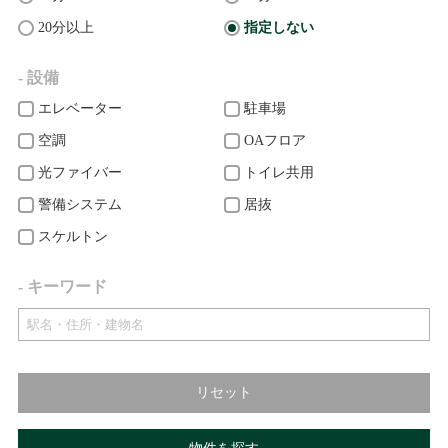
20分以上
指定しない
- 設備
エレベーター
駐車場
空調
OAフロア
光ファイバー
トイレ共用
警備システム
居抜
スケルトン
- キーワード
リセット