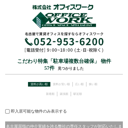
こだわり特集「駐車場複数台確保」 物件
57
件
見つかりました
賃料が高い順
賃料が安い順
広い順
狭い順
新着順
築浅順
駅近順
即入居可能な物件のみ表示する
名古屋屈指の仲介実績を誇る弊社の専任スタッフが対応いたしま