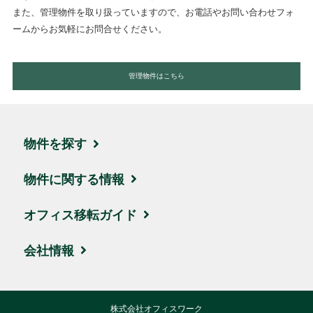
また、管理物件を取り扱っていますので、お電話やお問い合わせフォ
ームからお気軽にお問合せください。
管理物件はこちら
物件を探す
エリア・住所から探す
物件に関する情報
駅名・沿線から探す
ブログ
オフィス移転ガイド
地図から探す
取引実績・お客様の声
お引越しの流れ
会社情報
新着物件
ビルオーナー様サポート
賃料相場
会社概要
株式会社オフィスワーク
ハイグレード物件