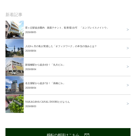
新着記事
星ヶ丘駅徒歩圏内 路面テナント、駐車場1台可 「エンプレイスメイトウ」
2026/08/05
入社6ヶ月の私が実感した「オフィスワーク」の本当の強みとは？
2026/08/04
新瑞橋駅から徒歩4分！「丸大ビル」
2026/08/04
名古屋駅から徒歩7分！「高橋ビル」
2026/08/04
NAKAGAWA CANAL DOORSとぴよりん
2026/08/03
移転の相談はこちら