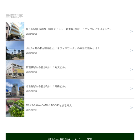
新着記事
星ヶ丘駅徒歩圏内 路面テナント、駐車場1台可 「エンプレイスメイトウ」
2026/08/05
入社6ヶ月の私が実感した「オフィスワーク」の本当の強みとは？
2026/08/04
新瑞橋駅から徒歩4分！「丸大ビル」
2026/08/04
名古屋駅から徒歩7分！「高橋ビル」
2026/08/04
NAKAGAWA CANAL DOORSとぴよりん
2026/08/03
移転の相談はこちら