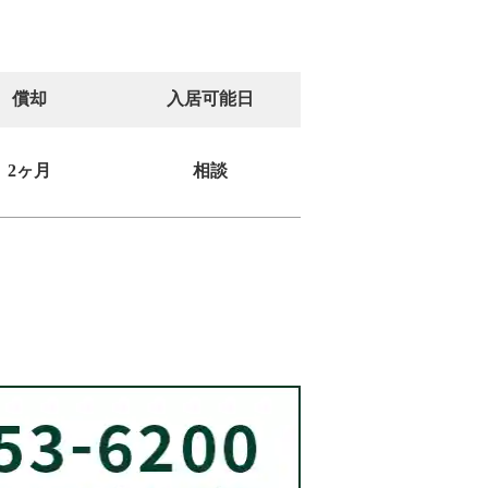
償却
入居可能日
2ヶ月
相談