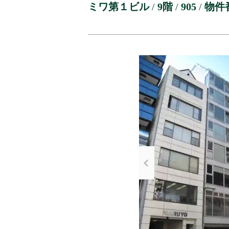
ミワ第１ビル
/
9階
/
905
/
物件番