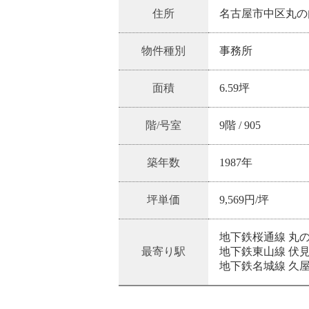
住所
名古屋市中区丸の内2
物件種別
事務所
面積
6.59坪
階/号室
9階
/
905
築年数
1987
年
坪単価
9,569
円/坪
地下鉄桜通線 丸の
最寄り駅
地下鉄東山線 伏見
地下鉄名城線 久屋