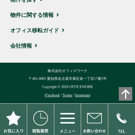
エリア・住所から探す
物件に関する情報
駅名・沿線から探す
ブログ
オフィス移転ガイド
地図から探す
取引実績・お客様の声
お引越しの流れ
会社情報
新着物件
ビルオーナー様サポート
賃料相場
会社概要
株式会社オフィスワーク
ハイグレード物件
移転費用について
交通アクセス
〒461-0001 愛知県名古屋市東区泉一丁目17番3号
お気に入り
Copyright ©
2026
OFFICEWORK
用語集
リクルート
(
Facebook
/
Twitter
/
Instagram
)
閲覧履歴
よくある質問
ブログ
個人情報保護方針
お問い合わせ