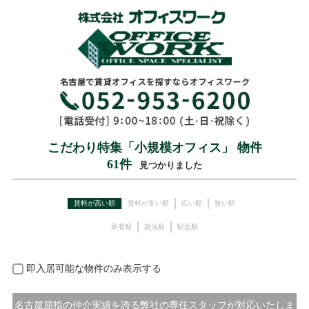
こだわり特集「小規模オフィス」 物件
61
件
見つかりました
賃料が高い順
賃料が安い順
広い順
狭い順
新着順
築浅順
駅近順
即入居可能な物件のみ表示する
名古屋屈指の仲介実績を誇る弊社の専任スタッフが対応いたしま