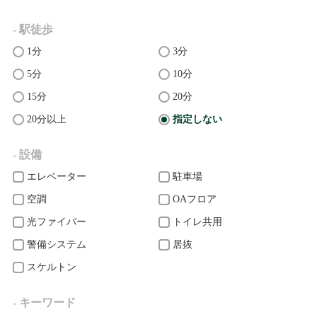
- 駅徒歩
1分
3分
5分
10分
15分
20分
20分以上
指定しない
- 設備
エレベーター
駐車場
空調
OAフロア
光ファイバー
トイレ共用
警備システム
居抜
スケルトン
- キーワード