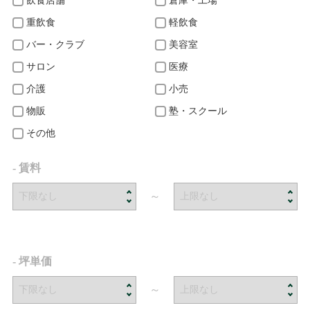
飲食店舗
倉庫・工場
重飲食
軽飲食
バー・クラブ
美容室
サロン
医療
介護
小売
物販
塾・スクール
その他
- 賃料
～
- 坪単価
～