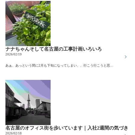
ナナちゃんそして名古屋の工事計画いろいろ
2026/02/19
あぁ、あっという間に2月も下旬になってしまい、、行こう行こうと思っていた名鉄百貨店の閉店があと1週間ナナちゃんが手を振り始めたと毎時7のつく時間に7回手を振るんだとか(笑)最後の土曜日は混みそう、、今週末？平日に頑張って行く？と悩ましい今日となりました来月からはどのような雰囲気になってしまうのか心配です過去に記事でもちょこちょこと取り上げていますが、栄では新しいビルの開業が相次いでおりますIGアリーナもできささしまエリアも新しく「NAKAGAWA CANAL DOORS」という商業施設が6月に開業金山ではアスナル金山の再開発も2036年までに再延期リニア新幹線ももういつできることだか、、そんな名古屋市内をきょろきょろと一生懸命ビルをみてる人がいたら→それは入社2週間目の吉田かもしれません(笑)さておき、こうやって計画の見直しや開業による経済効果を見越していた人にとって、延期になって得をする人、損をする人なかなか落ち着きをみせない名古屋の工事事業ですが、秋にアジア・アジアパラ競技大会も開催されます。バタつきながらも盛り上げていくしかないですね
名古屋のオフィス街を歩いています｜入社2週間の気づき
2026/02/18