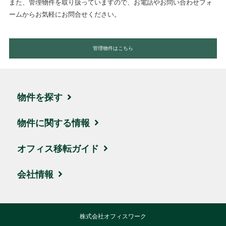
また、管理物件を取り扱っていますので、お電話やお問い合わせフォ
ームからお気軽にお問合せください。
管理物件はこちら
物件を探す
エリア・住所から探す
物件に関する情報
駅名・沿線から探す
ブログ
オフィス移転ガイド
地図から探す
取引実績・お客様の声
お引越しの流れ
会社情報
新着物件
ビルオーナー様サポート
賃料相場
会社概要
株式会社オフィスワーク
ハイグレード物件
移転費用について
交通アクセス