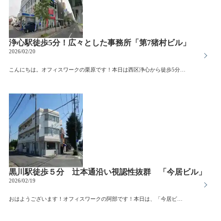
浄心駅徒歩5分！広々とした事務所「第7猪村ビル」
2026/02/20
こんにちは。オフィスワークの栗原です！本日は西区浄心から徒歩5分にある「第7猪村ビル」をご紹介します。４0坪以上ある広々とした事務所としてお使い頂けます。形も良いので使いやすくこの辺りでは希少な広さの物件です！駐車場も確保できるので駐車場でお困りの方は是非ご相談下さい！
黒川駅徒歩５分 辻本通沿い視認性抜群 「今居ビル」
2026/02/19
おはようございます！オフィスワークの阿部です！本日は、「今居ビル」をご紹介します。当ビルは、黒川駅から徒歩５分、辻本通り沿いに位置しています。黒川駅周辺は、もともと名古屋城の城下町であったため下町の風情が残る、趣のあるエリアです。駅周辺は人通りもお店も多く、活発で明るい雰囲気が溢れています。また都心部までのアクセスも良好で、市バスのターミナルもあるため、どこへ出るにも大変便利な場所です。今回の募集は住居兼事務所の区画です。メインの事務所スペースともう１部屋あるので、休憩スペースや書庫として使い分けができそうです。車通りの多い辻本通沿いの３階で、視認性と交通の便が抜群です！窓面の広告掲示も可能です！比較的、賃料もお値打ちですのでスタートアップや少人数利用の事務所をお探しの方にオススメです。お問い合わせお待ちしております。