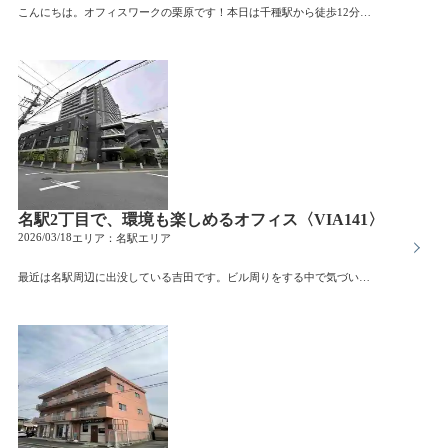
こんにちは。オフィスワークの栗原です！本日は千種駅から徒歩12分にある「第二加納マンション」をご紹介します。1階なので階段やエレベーターの煩わしさがなく、荷物の搬入出が多い配送拠点や機材の多いスタジオとしてスムーズな動線を確保できます。32.72坪の広々としたスペースを築年数を活かしたリーズナブルな賃料で募集中です！浮いたコストを内装や設備に回せるため、実用性を重視するクリエイティブチームやスタートアップにとって、千種エリア屈指の「掘り出し物」！！是非お気軽にお問い合わせください。
名駅2丁目で、環境も楽しめるオフィス〈VIA141〉
2026/03/18
エリア：
名駅エリア
最近は名駅周辺に出没している吉田です。ビル周りをする中で気づいたことのひとつが、丁ごとに少しずつ街の雰囲気が変わるということ。今回ご紹介するのは、名駅2丁目にあるVIA141。まず印象的なのは、建物の雰囲気の良さ。通りの中でも自然と目に入る、素敵な外観のビルです。2階から見たエントランス。エントランスの雰囲気も、また素敵です。そしてこのビルの魅力は、立地にもあります。すぐ隣には公園があり、オフィス街の中でも少しゆとりを感じられる環境。さらに建物内には、人気のカフェ【Buttery】もあり、ちょっとした打ち合わせや気分転換にも使えるのが嬉しいポイントです。オフィスにこうした場所があるだけで、働き方や過ごし方の幅は大きく変わります。「ただ働く場所」ではなく、日常の中で心地よく過ごせる環境を求める企業様におすすめしたいビルです。