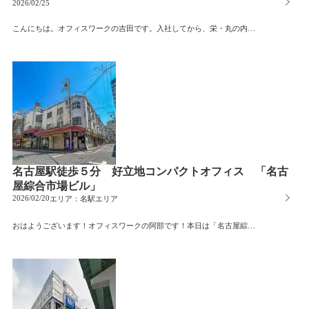
2026/02/25
こんにちは。オフィスワークの吉田です。入社してから、栄・丸の内・丸の内エリアを中心に、毎日ビル周りをしています。実際に街を歩く中で、「良いオフィスビルには共通点がある」と感じるようになりました。今回は、名古屋で賃貸オフィスを探している方に向けて、街を歩いて分かった“良いオフィスビルの見分け方”を3つお伝えします。① エントランスと共用部がきれいに管理されているまず注目しているのは、エントランスや共用部の状態です。・床や壁の清掃状況・掲示物が整理されているか・照明が暗くないかオフィスは毎日通う場所です。エントランスの印象は、社員のモチベーションだけでなく、来客時の会社イメージにも直結します。名古屋のオフィスビルでも、築年数が古くても管理が行き届いている建物は、やはり魅力的に感じます。(むしろ私は古いビルが好きなようです。サムネイルの写真はビル周りで見つけたお気に入りのビルです♪)② 周辺環境と街の雰囲気名古屋でオフィスを探す際、賃料や坪数に目が向きがちですが、実際に歩いてみると「周辺環境」の重要性を強く感じます。・駅からの実際の距離感・人通りの多さ・近隣の飲食店や銀行・昼と夜の雰囲気の違い例えば、栄エリアはにぎわいがあり発信力のある立地。一方で丸の内エリアは落ち着きがあり、信頼感を重視する企業様に合う印象があります。数字だけでは分からない“空気感”は、実際に街を歩くことで見えてきます。③ 入居テナントの傾向意外と見落とされがちなのが、入居しているテナントの業種です。・士業事務所が多いビル・IT系企業が入っているビル・クリニックが中心のビル入居テナントの傾向は、そのビルの“性格”を表していることが多いと感じました。自社の業種やブランドイメージに合ったビルを選ぶことは、会社の印象や働く環境を左右する、とても大切な要素だと思います。名古屋でオフィスを探す方へオフィス探しは、条件を比較する作業だけではありません。「ここで働く毎日」を想像できるかどうかが、とても大切です。名古屋でオフィスを探す際は、ぜひオフィスワークにご相談ください。物件情報だけでなく、街の雰囲気やビルの特徴も含めてご提案させていただきます。来週からは名駅エリアを中心に回る予定です。これからも実際に街を歩きながら感じたリアルな情報を、ひとつひとつ丁寧に発信していきたいと思います。
名古屋駅徒歩５分 好立地コンパクトオフィス 「名古
屋綜合市場ビル」
2026/02/20
エリア：
名駅エリア
おはようございます！オフィスワークの阿部です！本日は「名古屋綜合市場ビル」をご紹介します。当ビルは、名古屋駅から徒歩５分、活気あふれる名駅４丁目に位置しています。ビジネスの中心地として活気を感じることができる名古屋駅周辺オフィスビルが建ち並び、百貨店や商業施設が充実しているため、１日中多くの人で賑わい活気が溢れています。名古屋駅は、地方や他の大都市からの交通アクセスが良い為、従業員の通勤に便利な点や、集客力抜群な点で大きなメリットとなります。【J号室】【は号室】【に号室】当ビルは、名古屋の台所として地元の人々に愛される、柳橋総合市場の中にあります。情緒と活気が溢れる市場を横目に、3階へ上がるとオフィスフロアになります。年配今回の募集は20～30㎡程のコンパクトなオフィス区画です。立地が良いにも関わらず、賃料が大変お値打ちです！お問い合わせお待ちしております。