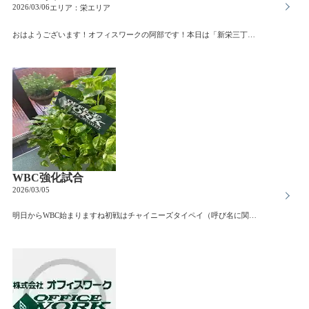
2026/03/06
エリア：
栄エリア
おはようございます！オフィスワークの阿部です！本日は「新栄三丁目貸事務所」をご紹介します。当ビルは、千種駅から徒歩３分、の好立地に位置しています。最寄りの地下鉄千種駅は東山線とJR東海の中央本線が乗り入れる駅。東山線で、名古屋駅・栄駅まで乗り換え無しでアクセスでき、JR中央本線で金山駅まで5分で行けるため、名古屋の中心部への移動がスムーズで非常に便利な駅です。今回はそんな好立地の駅チカで駐車場が確保できる一棟貸しの事務所です！1階部分ほ駐車場にも倉庫にも使えます！2階事務所は約20坪あり、来客スペースと事務スペースを分けてレイアウトしやすい造りです。3面採光と、ガラスブロック窓で明るく、開放的な室内で快適なワークスペースを実現できます。随時ご案内も可能です！お問い合わせお待ちしております。
WBC強化試合
2026/03/05
明日からWBC始まりますね初戦はチャイニーズタイペイ（呼び名に関しては何かいろいろとあるようですね）先週行われた強化試合で、我が中日ドランゴンズと2試合対戦今回は勝てませんでしたね前回唯一の黒星をつけ大金星をあげたドラゴンズでしたが(笑)そして変わらず人気の大谷選手名古屋駅での大フィーバーもニュースに新しくオリンピックからのパラリンピックとWBCスポーツイベントが続きますねその名古屋も先日ご紹介した名鉄百貨店と近鉄パッセの閉店昨日はシャッターの閉まったままの名鉄百貨店前を通過し、物寂しさを覚えましたが、、数店、一旦閉店後に営業を再開する動きもあり、日に日に情報が更新されているようですので、多少なりとも廃墟化は免れるのかなと思います。当社近くのアネックス跡少しずつ工事が進んできています