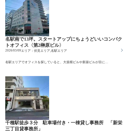
名駅南で13坪。スタートアップにちょうどいいコンパク
トオフィス〈第2榊原ビル〉
2026/03/09
エリア：
伏見エリア,名駅エリア
名駅エリアでオフィスを探していると、大規模ビルや新築ビルが目に入ることが多いと思います。もちろんそれも魅力ですが、少し視点を変えると、自分たちらしいオフィスをつくれるビルに出会うことがあります。今回ご紹介するのは、名駅南2丁目にある第2榊原ビルです。名古屋駅から徒歩圏内。大通りから少し入った落ち着いたエリアにあり、周辺にはオフィスや店舗が点在しています。(近所にはこんなオシャレなCAFEも！)今回の募集区画は、約13坪の1Kタイプ。少人数の企業や、これから事業を成長させていくスタートアップ企業にちょうど良いサイズ感です。例えば、こんな企業様はいかがでしょうか？・スタートアップ企業・IT / Web関連企業・デザイン・クリエイティブ系事務所・コンサルティング業・士業（行政書士・社労士など）の事務所・個人事業主のオフィスまた、室内はお客様のご希望に合わせてリフォーム予定。(金額の上限あり)用途やイメージに合わせて、空間づくりを考えることができます。ちなみに、私は以前住宅会社でインテリアコーディネーターとして働いていました。オフィスの雰囲気づくりや内装のイメージづくりについても、できる限りご相談に乗れたらと思っています。名駅エリアで、自分たちらしいコンパクトオフィスをつくりたい企業様におすすめの一室です。
千種駅徒歩３分 駐車場付き・一棟貸し事務所 「新栄
三丁目貸事務所」