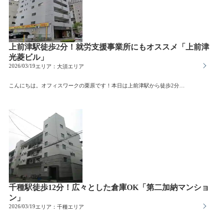
上前津駅徒歩2分！就労支援事業所にもオススメ「上前津
光菱ビル」
2026/03/19
エリア：
大須エリア
こんにちは。オフィスワークの栗原です！本日は上前津駅から徒歩2分にある「上前津光菱（カミマエヅコウリョウ）ビル」をご紹介します。地下鉄名城線・鶴舞線の2路線が利用できる上前津駅から徒歩わずか2分！取引先への移動も、スタッフの通勤も、これ以上ないスムーズさを実現します。3階のワンフロア区画は、30坪以上あるので就労支援事業所をお探しの方に是非オススメしたい物件です。もちろんメインオフィスや大須・上前津エリアでの営業拠点としてもオススメです。駅近という圧倒的な時間効率を手に入れつつ、コストも抑えたい。そんな合理的な選択をしたいビジネスオーナー様に最適です。是非お気軽にお問い合わせください。
千種駅徒歩12分！広々とした倉庫OK「第二加納マンショ
ン」
2026/03/19
エリア：
千種エリア