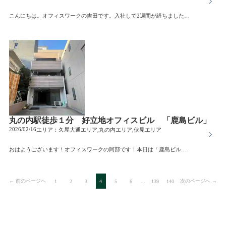
こんにちは。オフィスワークの吉田です。入社して2週間が経ちました。今は毎日、栄・丸の内エリアを中心にビル周りをしています。(サムネイルの写真は、今日のビル周りに出発するときの写真です♪)正直に言うと、最初は「こんなに歩くんだ」と驚きました。そんな中で、実際に街を歩いてみて感じたことを書いていこうと思います。名古屋でオフィスを探すということ名古屋で賃貸オフィスを探すとき、条件として挙がるのは、・賃料・坪数・駅からの距離といった数字の部分がほとんどです。でも、実際に街を歩いていると、それだけでは分からないことがたくさんあります。朝の人の流れ。ビルのエントランスの雰囲気。周辺にあるお店や銀行。その建物に入っている会社の空気感。「ここで働く毎日」を想像できるかどうかは、現地を知っているかどうかで大きく変わると感じました。栄・丸の内エリアそれぞれの印象名古屋の中心地といえば、やはり栄エリア。実際に歩いてみると、商業施設やアパレル店舗、飲食店が多く、街全体ににぎわいがあります。人通りも多く、時間帯によって表情が変わるのが印象的でした。栄エリアの賃貸オフィスは、・来客が多い企業様・ブランディングを大切にしている企業様・クリエイティブ系の業種に向いていると感じました。「どんな場所にオフィスを構えるか」は、企業イメージにも直結します。栄という住所が持つ発信力は、大きな強みの一つだと思います。一方で、丸の内エリアは栄とはまた違った雰囲気があります。オフィスビルが整然と並び、全体的に落ち着いた空気感。士業事務所や法人企業も多く、「堅実さ」「信頼感」という印象を受けました。派手さはありませんが、その分、・静かな環境で集中したい企業様・信頼性を重視する業種・コストと立地のバランスを取りたい企業様には非常に相性が良いエリアだと感じています。同じ名古屋でも、街の空気はまったく違う実際に歩いてみると、地図や賃料だけでは分からない“空気”の違いを感じました。これからも、名古屋のオフィス街を歩きながら、数字だけでは伝わらないリアルな情報をお届けできたらなと思います。
丸の内駅徒歩１分 好立地オフィスビル 「鹿島ビル」
2026/02/16
エリア：
久屋大通エリア,丸の内エリア,伏見エリア
おはようございます！オフィスワークの阿部です！本日は「鹿島ビル」をご紹介します。当ビルは、丸の内駅から徒歩１分の好立地、大手企業が集積しているオフィス街に位置しています。最寄りの丸の内駅は地下鉄鶴舞線と桜通線が乗り入れる駅。丸の内は元々、名古屋城の建築の際に生まれた商業の中心地だった場所が現在でもオフィス街として機能しています。この辺りには堅実なイメージ重視の大手企業が進出している傾向がある為、オフィスを構えた際の企業ブランディングにも持ってこいです。県外の人達にもよく知られた有名企業が集中する名古屋市随一のビジネス街です。室内、周辺環境ともに快適な環境でオフィスを構えてみませんか？？お問い合わせお待ちしております。
← 前のページへ
次のページへ →
1
2
3
4
5
6
...
139
140