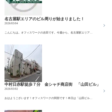
名古屋駅エリアのビル周りが始まりました！
2026/03/04
こんにちは。オフィスワークの吉田です。今週から、名古屋駅エリアのビル周りに入りました。これまでも何度も訪れていたエリアですが、「オフィス仲介の視点」で歩くと、見える景色がまったく違うことに驚いています。名古屋駅エリアは“スピード”の街名古屋駅周辺は、人の流れがとにかく早いと感じます。朝の通勤時間帯、スーツ姿のビジネスパーソンが行き交い、大規模オフィスビルのエントランスには多くの企業名が並んでいます。名古屋で賃貸オフィスを探す企業様にとって、名古屋駅エリアはやはり特別な存在です。・新幹線やJR、名鉄、近鉄が利用できるアクセスの良さ・採用面での強さ・取引先への分かりやすさ“住所としてのブランド力”を強く感じるエリアだと実感しました。ビルごとの個性を知る名古屋駅エリアは大規模ビルが多い印象ですが、実際に歩いてみると、それぞれに個性があります。・ガラス張りで開放感のあるビル・重厚感のある外観で信頼感を与えるビル・築年数は経っていても、管理が行き届いているビルエントランスの雰囲気や共用部の清潔感は、来客時の第一印象を大きく左右します。図面や写真だけでは分からない“空気感”を、自分の目で確かめることの大切さを改めて感じています。名古屋駅でオフィスを構えるということ名古屋駅エリアは賃料も高めの傾向にありますが、その分、企業イメージや信用力の向上につながる側面もあります。一方で、・本当に名古屋駅である必要があるのか・伏見や丸の内の方が合うのではないかといった視点も大切だと感じています。エリア選びは、会社の方向性を表す選択でもあります。名古屋でオフィスを探す方へオフィス探しは、条件や賃料だけでは判断できません。「その街で働く自分たち」を想像できるかどうかが、とても大切です。名古屋駅エリアで賃貸オフィスをお探しの際は、ぜひオフィスワークにご相談ください。物件情報だけでなく、街の雰囲気やビルの特徴まで含めてご提案させていただきます。これからも名古屋のオフィス街を歩きながら、リアルな情報を発信していきます。
中村日赤駅徒歩７分 金シャチ商店街 「山田ビル」
2026/03/02
おはようございます！オフィスワークの阿部です！本日は「山田ビル」をご紹介します。当ビルは、中村日赤駅から徒歩７分、金シャチ商店街（新大門商店街）内に位置しています。地下鉄東山線が乗り入れる中村日赤駅周辺は、名古屋駅まで5分で到着するというアクセスの良さが魅力のエリアです。駅周辺には、閑静な住宅地が広がっており、日本庭園が魅力の中村公園、そして地域の医療を支える中村日赤病院などがあります。駅の東側にはスーパーや飲食店も数多く展開しているため、買い物にも不自由しません。現状を活かしてエステ等のサロンとしてのご利用にオススメです！もちろん、事務所や他業種でお考えの方もご相談可能です！賃料大変お値打ちです！お問い合わせお待ちしております。