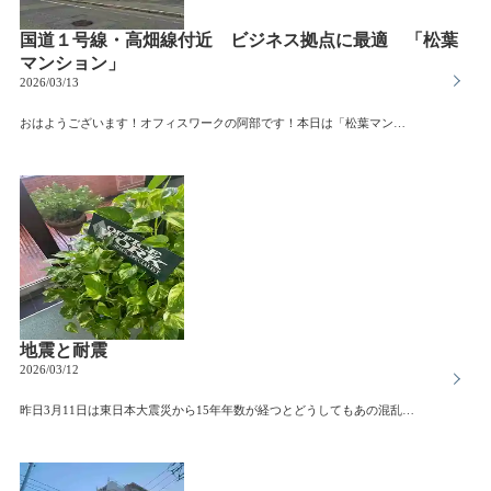
国道１号線・高畑線付近 ビジネス拠点に最適 「松葉
マンション」
2026/03/13
おはようございます！オフィスワークの阿部です！本日は「松葉マンション」をご紹介します。当ビルは、西名古屋港線(あおなみ線) 南荒子駅から徒歩19分、国道１号線付近に位置しています。マンションタイプ２DKのお部屋。最上階、角部屋です。事務所としてもご利用いただけます。国道１号線と高畑通りが交差する利便性の良い立地！ビジネスの拠点に最適です！お問い合わせお待ちしております。
地震と耐震
2026/03/12
昨日3月11日は東日本大震災から15年年数が経つとどうしてもあの混乱を忘れがちとなってしまいます特に被災地から離れた地域では・・南海トラフ地震も必ずくると言われていますので、大地震に対する意識は常に持っていたいと思います。地震の多い日本耐震基準も見直しがあり、大きくは昭和56年5月までの旧耐震基準から6月以降の新耐震基準、そして2000年（平成12年）にも改正がありました。当社オフィスワークもある名古屋市東区以前からその東区役所を建て替えるor移転すると協議がなされていると少し前にニュースになっていました。確かに行くたびに古いし、手狭だなとは感じていました。東区役所に限らず古い区役所はほかにもそこですこし気になったので、各区の区役所竣工したのはいつか？調べてみました（支所は割愛します）千種区・・昭和45年1月→現在、その現庁舎の改築工事の為、令和5年の仮設庁舎に移転中）東区・・・昭和45年10月守山区・・昭和46年10月緑区・・・昭和49年1月中川区・・昭和50年3月名東区・・昭和51年1月天白区・・昭和51年3月港区・・・昭和56年12月北区・・・昭和57年10月昭和区・・平成5年8月瑞穂区・・平成8年1月南区・・・平成12年2月熱田区・・平成13年10月西区・・・平成22年1月中区・・・平成22年1月中村区・・令和4年10月16区の内9区が昭和築現在は、古いものから対象に整備の協議を進める方針だとか中村区役所の移転は記憶に新しく、とても立派な建物に変わっています。ただ、あのように市内でそれなりの広さと立地で建て替えを進めるのにはそう簡単ではないのではないかと感じます。土地の整備だけでも数年、数十年とかかるのかも建てるのにも、壊すのにも、費用面でもいろいろと問題になりそうです。皆さんのお住まいの区の紹介を気になったら見てみてください。各区にシンボルマークや個性的なマスコットキャラクターがいますので(笑)看板の外れた名鉄百貨店