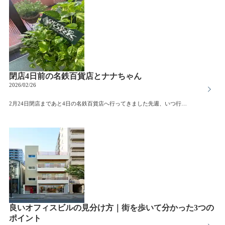
閉店4日前の名鉄百貨店とナナちゃん
2026/02/26
2月24日閉店まであと4日の名鉄百貨店へ行ってきました先週、いつ行くかで悩ましいと書きましたが、連休明けにサクッと勢いで訪問名鉄スカイパーキングも2月末で一般営業は終了するみたいなので、そちらに駐車とても久しぶりに利用したのですが、案内板や表示がまあわかりにくいこと。閉鎖の予定だったので表示が薄くなってもそのままだったのかな？とか思いながらなんとか駐車し、百貨店へ鉄道も百貨店も毎回同じ場所に出れない私結果、大回りをしなければいけなくなります、、毎回間に近鉄パッセがあるとわかっていても、今どこにいるのかと建物内で迷子とかなんとかで、ナナちゃんの展示だったり、71年の軌跡の展示があったりと皆さんそれぞれ写真を撮ったりじっくり観覧したりとセール品もわずかとなっていて上階で目当てのものを買ってさあ地下で夕食を買って帰ろうといや、忘れてました帰宅ラッシュの名駅の地下・・・百貨店の閉店関係なく人込み流れに乗れず、、乗るとゆっくり見れず(笑)駐車場同様なんとか最低限買い物を済ませましたナナちゃん先週も紹介しましたが、手を振ると楽しみにしていたのですが、日曜日のニュースで壊れたと(笑)お手振り中止なんともシュールなナナちゃんが見れました閉店までに治るかな以上 閉店4日前の名鉄百貨店リポートでした
良いオフィスビルの見分け方｜街を歩いて分かった3つの
ポイント