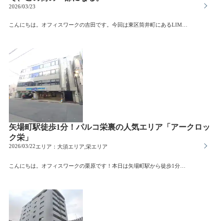
2026/03/23
こんにちは。オフィスワークの吉田です。今回は東区筒井町にあるLIM1stビル（リムファーストビル）をご紹介します。名古屋市東区筒井町。老舗の和菓子店や古き良き商店街の風情が残りつつ、近年ではこだわりのコーヒーショップやハイセンスなビストロ、ギャラリーなどが点在し、「わざわざ訪れたくなる街」として注目を集める車道エリア。そんな温かさと新しさが入り混じる街の入り口に、一際目を引くスタイリッシュな建物があります。それが「LIM1stビル（リムファーストビル）」です。【お勧めポイント①】街の温度を感じながら、駅からわずか2分の贅沢地下鉄桜通線「車道駅」から地上へ上がり、街の活気を肌で感じている間に到着してしまう抜群のアクセス。「駅から近い」という利便性は、スタッフの通勤はもちろん、この街を散策する人々を招き入れる大きな強みになります。【お勧めポイント②】車道では珍しい「地下」という、特別な隠れ家このビルの最大の特徴は、洗練された外観もさることながら、この界隈では極めて珍しい「地下物件」であること。地上階の賑やかさから一歩階段を下りれば、そこには外の喧騒を忘れさせる静寂と、クリエイティビティを刺激するプライベートな空間が広がっています。・外からの視線を気にせず、落ち着いて仕事ができる・クリエイティブ作業や集中したい業務に向いている・音を気にせず使えるため、スタジオ的な使い方も可能用途によっては、地上階にはない魅力を感じられる空間です。筒井町のコミュニティに溶け込む【お勧めポイント③】筒井町のコミュニティに溶け込むLIM1stビルの周辺には、個性的で魅力的な個人商店が数多く並んでいます。仕事の合間に近所のショップで一息ついたり、仕事帰りに話題のビストロに寄ったり。この街には、ただ「働く場所」としてだけでなく、「ここで過ごす時間そのもの」を楽しめる豊かな日常があります。ぜひ一度ご覧いただきたい一軒です。
矢場町駅徒歩1分！パルコ栄裏の人気エリア「アークロッ
ク栄」
2026/03/22
エリア：
大須エリア,栄エリア
こんにちは。オフィスワークの栗原です！本日は矢場町駅から徒歩1分にある「アークロック栄」をご紹介します。名古屋のトレンド発信地栄のパルコ裏にあり地下鉄名城線「矢場町駅」から徒歩2分、さらに「上前津駅」も徒歩圏内という都市機能の利便性を凝縮したようなロケーションが魅力です。約144.99㎡（43.86坪）という広々としたフロアは、開放感のある感度の高い顧客をターゲットにしたショールームオフィスとしてオススメです。周辺にはパルコや松坂屋、人気のアパレルショップが立ち並び、街そのものが持つ華やかなエネルギーをビジネスの追い風に変えられる環境です是非お気軽にお問い合わせください。